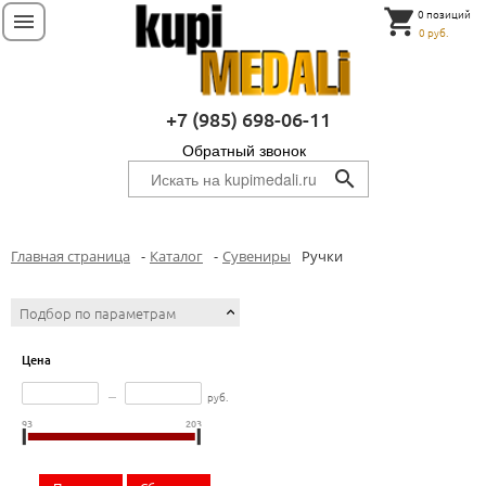
shopping_cart
0 позиций
menu
0 руб.
+7 (985) 698-06-11
Обратный звонок
search
Главная страница
-
Каталог
-
Сувениры
Ручки
Подбор по параметрам
Цена
–
руб.
93
203