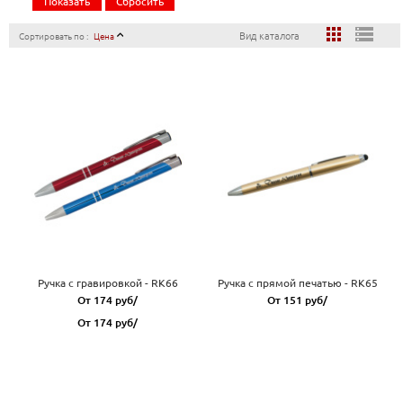
Показать
Сбросить
apps
storage
Вид каталога
Сортировать по :
Цена
Ручка с гравировкой - RK66
Ручка с прямой печатью - RK65
От 174 руб/
От 151 руб/
От 174 руб/