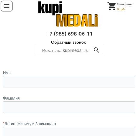
shopping_cart
0 позиций
menu
0 руб.
+7 (985) 698-06-11
Обратный звонок
search
Имя
Фамилия
*
Логин (минимум 3 символа)