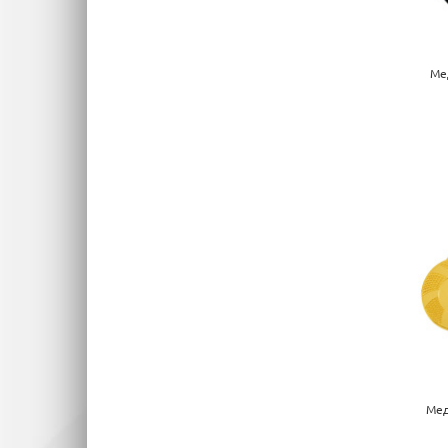
Ме
Мед