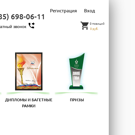
Регистрация
Вход
85) 698-06-11
shopping_cart
0 позиций
phone_forwarded
атный звонок
0 руб.
ДИПЛОМЫ И БАГЕТНЫЕ
ПРИЗЫ
РАМКИ