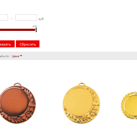
–
руб.
430
казать
Сбросить
ть по :
Цена