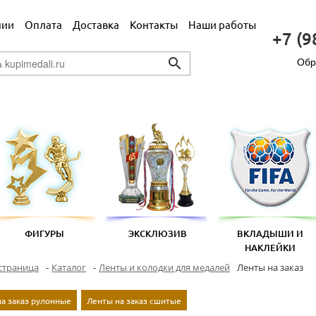
нии
Оплата
Доставка
Контакты
Наши работы
+7 (9
Обр
search
ФИГУРЫ
ЭКСКЛЮЗИВ
ВКЛАДЫШИ И
НАКЛЕЙКИ
страница
-
Каталог
-
Ленты и колодки для медалей
Ленты на заказ
а заказ рулонные
Ленты на заказ сшитые