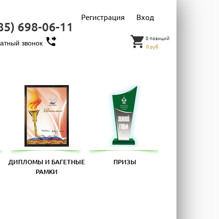
Регистрация
Вход
85) 698-06-11
shopping_cart
0 позиций
phone_forwarded
атный звонок
0 руб.
ДИПЛОМЫ И БАГЕТНЫЕ
ПРИЗЫ
РАМКИ