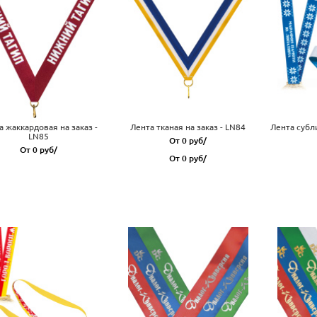
а жаккардовая на заказ -
Лента тканая на заказ - LN84
Лента субл
LN85
От 0 руб/
От 0 руб/
От 0 руб/