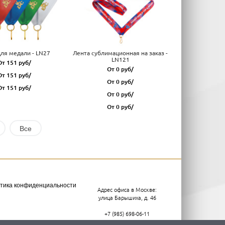
для медали - LN27
Лента сублимационная на заказ -
LN121
От 151 руб/
От 0 руб/
От 151 руб/
От 0 руб/
От 151 руб/
От 0 руб/
От 0 руб/
Все
тика конфиденциальности
Адрес офиса в Москве:
улица Барышиха, д. 46
+7 (985) 698-06-11
пн-пт с 9.00 до 21.00