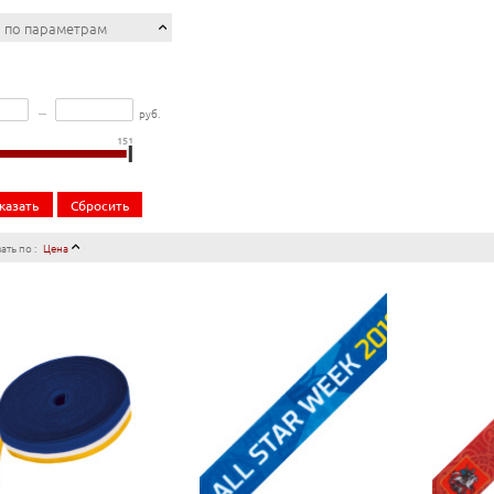
 по параметрам
–
руб.
151
казать
Сбросить
ть по :
Цена