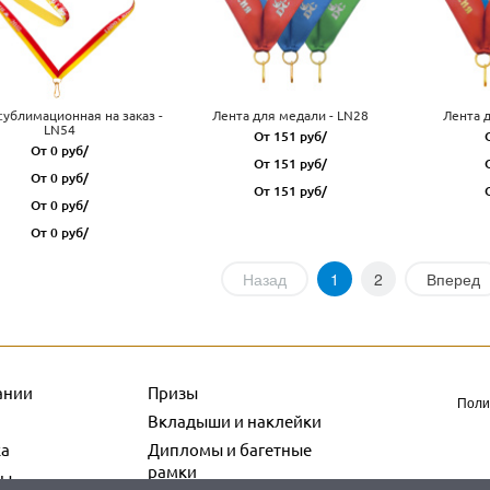
сублимационная на заказ -
Лента для медали - LN28
Лента 
LN54
От 151 руб/
От 0 руб/
От 151 руб/
От 0 руб/
От 151 руб/
От 0 руб/
От 0 руб/
Назад
1
2
Вперед
ании
Призы
Поли
Вкладыши и наклейки
ка
Дипломы и багетные
рамки
ты