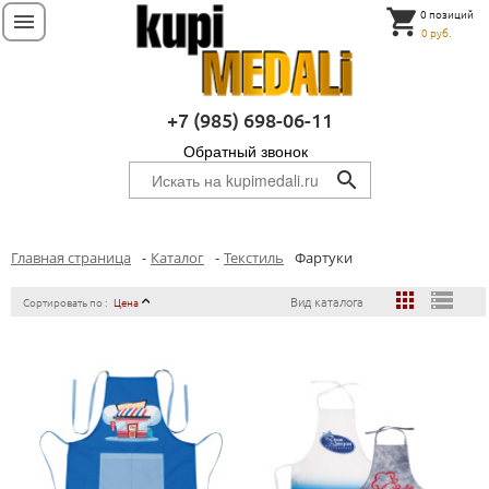
shopping_cart
0 позиций
menu
0 руб.
+7 (985) 698-06-11
Обратный звонок
search
Главная страница
-
Каталог
-
Текстиль
Фартуки
apps
storage
Вид каталога
Сортировать по :
Цена